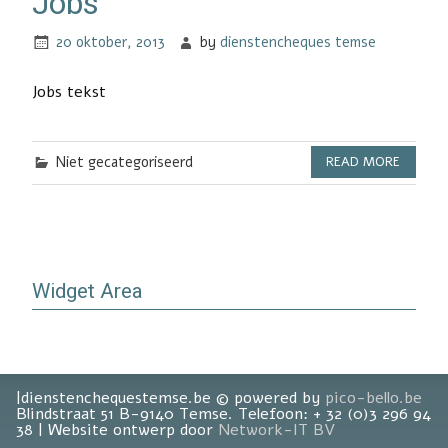
Jobs
20 oktober, 2013
by
dienstencheques temse
Jobs tekst
Niet gecategoriseerd
READ MORE
Widget Area
|dienstenchequestemse.be © powered by
pico-bello.be
Blindstraat 51 B-9140 Temse. Telefoon: + 32 (0)3 296 94
38 | Website ontwerp door
Network-IT BV